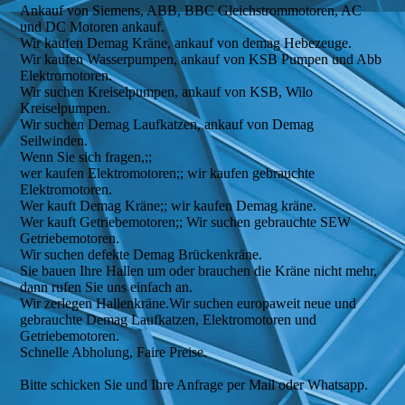
Ankauf von Siemens, ABB, BBC Gleichstrommotoren, AC
und DC Motoren ankauf.
Wir kaufen Demag Kräne, ankauf von demag Hebezeuge.
Wir kaufen Wasserpumpen, ankauf von KSB Pumpen und Abb
Elektromotoren.
Wir suchen Kreiselpumpen, ankauf von KSB, Wilo
Kreiselpumpen.
Wir suchen Demag Laufkatzen, ankauf von Demag
Seilwinden.
Wenn Sie sich fragen,;;
wer kaufen Elektromotoren;; wir kaufen gebrauchte
Elektromotoren.
Wer kauft Demag Kräne;; wir kaufen Demag kräne.
Wer kauft Getriebemotoren;; Wir suchen gebrauchte SEW
Getriebemotoren.
Wir suchen defekte Demag Brückenkräne.
Sie bauen Ihre Hallen um oder brauchen die Kräne nicht mehr,
dann rufen Sie uns einfach an.
Wir zerlegen Hallenkräne.Wir suchen europaweit neue und
gebrauchte Demag Laufkatzen, Elektromotoren und
Getriebemotoren.
Schnelle Abholung, Faire Preise.
Bitte schicken Sie und Ihre Anfrage per Mail oder Whatsapp.