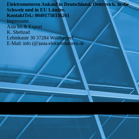
Elektromotoren Ankauf in Deutschland, Österreich, in die
Schweiz und in EU Länder.
KontaktTel.: 00491758336261
Impressum.
Asia Im & Export
K. Shehzad
Lehmkaute 30 37284 Waldkappel
E-Mail: info (@)asia-elektromotoren.de