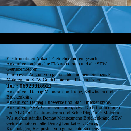
Elektromotoren Ankauf. Getriebemotoren gesucht.
Ankauf von gebrauchte Elektromotoren und alte SEW
Getriebemotoren.
Europaweit Ankauf von gebrauchte und neue Siemens E-
Motoren und SEW Getriebemotoren für den Export.
Tel:: 06923818923
Ankauf von Demag Mannesmann Kräne, Seilwinden und
Brückenkräne.
Ankauf von Demag Hubwerke und Stahl Brückenkräne.
Ankauf von SEW Getriebemotoren, AEG Drehstrommotoren
und ABB DC Elektromotoren und Schleifringläufer Motoren.
Wir suchen ständig Demag Mannesmann Brückenkräne, SEW
Getriebemotoren, alte Demag Laufkatzen, Demag
Krananlagen, Restposten von gebrauchte Siemens