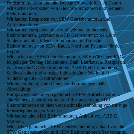
Drehstrommotoren und alte Demag Hubwerk für den Export.
Wir suchen Restposten von Gleichstrommotoren und Siemens
Elektromotoren.
Wir kaufen Restposten von SEW Getriebemotoren und
Antriebsmotoren.
Wir kaufen europaweit neue und gebrauchte Siemens
Elektromotoren, gebrauchte ABB Drehstrommotoren, alte
Schleifringläufer, Gleichstrommotoren und sonstige
Elektromotoren von SEW, Bauer, Nord und Felender für den
Export.
Wir suchen alte SEW Getriebemotoren, SKF Wälzlager, FAG
Kugellager, Demag Hallenkräne, Stahl Laufkatzen, Restposten
von Siemens DC Elektromotoren, ABB Drehstrommotoren,
Schützschalter und sonstige Industriegüter. Wir kaufen
Schleifringläufer Elektromotoren.
Wir bieten Ihnen, eine schnelle und ordnungsgemäße
Abwicklung.
Europaweite ankauf von gebrauchte SEW Antriebsmotoren,
alte Siemens Elektromotoren und Restposten von ABB
Elektromotoren und bieten eine schnelle Abholung von sonstige
Industriegüter gegen Vorkasse.
Wir kaufen alte ABB Elektromotoren, Ankauf von ABB E
Motoren.
Wir suchen gebrauchte SEW Getriebemotoren, ankauf von alte
SEW Getriebemotoren und SEW Elektromotoren Restbestände.